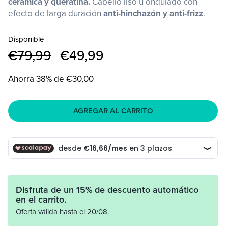
cerámica y queratina.
Cabello liso u ondulado con
ventana
ven
efecto de larga duración
anti-hinchazón y anti-frizz
.
modal
mo
Disponible
Precio
€79,99
Precio
€49,99
habitual
de
oferta
Ahorra 38% de €30,00
AGREGAR AL CARRITO
Disfruta de un 15% de descuento automático
en el carrito.
Oferta válida hasta el 20/08.