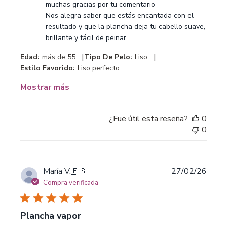
muchas gracias por tu comentario 

de
Nos alegra saber que estás encantada con el 
la
resultado y que la plancha deja tu cabello suave, 
tienda
brillante y fácil de peinar.
sobre
la
|
|
Edad:
más de 55
Tipo De Pelo:
Liso
revisión
Estilo Favorido:
Liso perfecto
realizada
por
Mostrar más
Customer
Care
-
¿Fue útil esta reseña?
0
Bellissima
0
sobre
Wed
Mar
Fecha
María V.
🇪🇸
27/02/26
18
de
Compra verificada
2026
publi
Plancha vapor