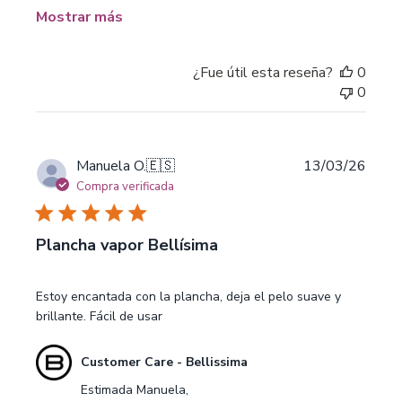
-
Mostrar más
Bellissima
sobre
Mon
¿Fue útil esta reseña?
0
Feb
0
23
2026
Fecha
Manuela O.
🇪🇸
13/03/26
de
Compra verificada
publi
Plancha vapor Bellísima
Estoy encantada con la plancha, deja el pelo suave y
brillante. Fácil de usar
Comentarios
Customer Care - Bellissima
del
Estimada Manuela,

propietario