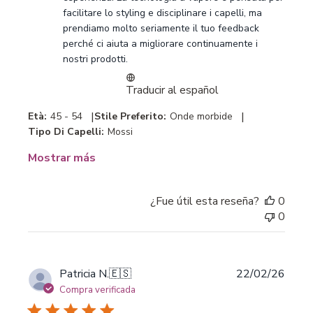
facilitare lo styling e disciplinare i capelli, ma 
sobre
prendiamo molto seriamente il tuo feedback 
la
perché ci aiuta a migliorare continuamente i 
revisión
nostri prodotti.
realizada
por
Traducir al español
Customer
Care
|
|
Età:
45 - 54
Stile Preferito:
Onde morbide
-
Tipo Di Capelli:
Mossi
Bellissima
sobre
Mostrar más
Mon
Mar
09
¿Fue útil esta reseña?
0
2026
0
Fecha
Patricia N.
🇪🇸
22/02/26
de
Compra verificada
publi