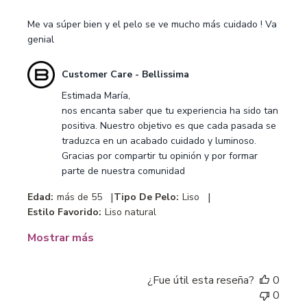
Me va súper bien y el pelo se ve mucho más cuidado ! Va
genial
Comentarios
Customer Care - Bellissima
del
Estimada María,

propietario
nos encanta saber que tu experiencia ha sido tan 
de
positiva. Nuestro objetivo es que cada pasada se 
la
traduzca en un acabado cuidado y luminoso. 
tienda
Gracias por compartir tu opinión y por formar 
sobre
parte de nuestra comunidad
la
revisión
|
|
Edad:
más de 55
Tipo De Pelo:
Liso
realizada
Estilo Favorido:
Liso natural
por
Customer
Mostrar más
Care
-
Bellissima
¿Fue útil esta reseña?
0
sobre
0