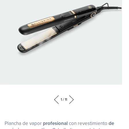
Abrir
Abr
elemento
ele
1
/
11
multimedia
mul
1
2
en
en
Plancha de vapor
profesional
con
revestimiento
de
una
un