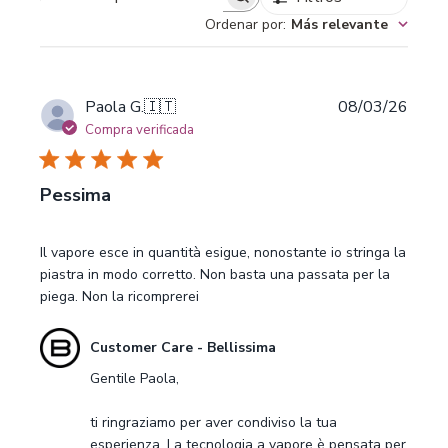
Buscar opiniones
Ordenar por
:
Más relevante
Fecha
Paola G.
🇮🇹
08/03/26
de
Compra verificada
publi
Pessima
Il vapore esce in quantità esigue, nonostante io stringa la
piastra in modo corretto. Non basta una passata per la
piega. Non la ricomprerei
Comentarios
Customer Care - Bellissima
del
Gentile Paola,

propietario
de
ti ringraziamo per aver condiviso la tua 
la
esperienza. La tecnologia a vapore è pensata per 
tienda