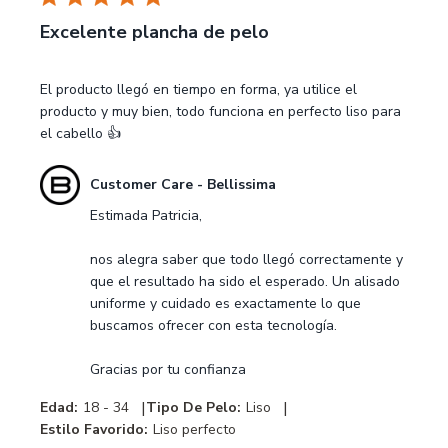
Excelente plancha de pelo
El producto llegó en tiempo en forma, ya utilice el
producto y muy bien, todo funciona en perfecto liso para
el cabello 👍
Comentarios
Customer Care - Bellissima
del
Estimada Patricia,

propietario
de
nos alegra saber que todo llegó correctamente y 
la
que el resultado ha sido el esperado. Un alisado 
tienda
uniforme y cuidado es exactamente lo que 
sobre
buscamos ofrecer con esta tecnología.

la
revisión
Gracias por tu confianza
realizada
por
|
|
Edad:
18 - 34
Tipo De Pelo:
Liso
Customer
Estilo Favorido:
Liso perfecto
Care