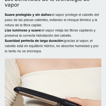
vapor
Conveniente para el uso diario.
En el paquete encontrará 2 útiles accesorios:
Suave protegido y sin daños:
el vapor protege el cabello del
- El
paño suave
Bellissima Cloth para limpiar las placas
paso de las placas calientes, evitando el choque térmico y la
rotura de la fibra capilar.
calentadas (cuando están frías) de cualquier residuo de
Liso luminoso y suave:
el vapor relaja las fibras capilares y
productos cosméticos para mantener su suavidad y eficacia;
preserva la correcta hidratación del cabello.
- El
elástico
B Cable-clip para mantener el cable en orden y
Suavidad perfecta de larga duración:
gracias al vapor, el
evitar que se dañe.
cabello está en equilibrio hídrico, no absorbe humedad y por
lo tanto no se encrespa.