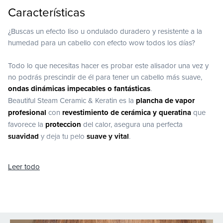
Características
¿Buscas un efecto liso u ondulado duradero y resistente a la
humedad para un cabello con efecto wow todos los días?
Todo lo que necesitas hacer es probar este alisador una vez y
no podrás prescindir de él para tener un cabello más suave,
ondas dinámicas impecables o fantásticas
.
Beautiful Steam Ceramic & Keratin es la
plancha de vapor
profesional
con
revestimiento de cerámica y queratina
que
favorece la
proteccion
del calor, asegura una perfecta
suavidad
y deja tu pelo
suave y vital
.
El
vapor
es un auténtico aliado de la belleza de tu cabello y
Leer todo
aporta un triple beneficio a tu peinado:
-
ayuda a conservar la hidratación adecuada
del cabello para
un efecto anti-hinchazón y anti-encrespamiento resistente a la
humedad
-
relaja las fibras capilares
con cada pasada, para un