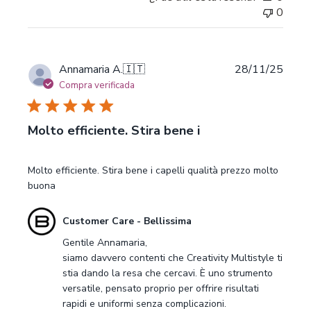
Mon
0
Mar
09
2026
Fecha
Annamaria A.
🇮🇹
28/11/25
de
Compra verificada
publi
Molto efficiente. Stira bene i
Molto efficiente. Stira bene i capelli qualità prezzo molto
buona
Comentarios
Customer Care - Bellissima
del
Gentile Annamaria,

propietario
siamo davvero contenti che Creativity Multistyle ti 
de
stia dando la resa che cercavi. È uno strumento 
la
versatile, pensato proprio per offrire risultati 
tienda
rapidi e uniformi senza complicazioni.

sobre