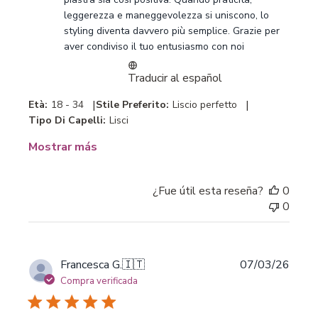
la
leggerezza e maneggevolezza si uniscono, lo 
tienda
styling diventa davvero più semplice. Grazie per 
sobre
aver condiviso il tuo entusiasmo con noi
la
revisión
Traducir al español
realizada
por
|
|
Età:
18 - 34
Stile Preferito:
Liscio perfetto
Customer
Tipo Di Capelli:
Lisci
Care
-
Mostrar más
Bellissima
sobre
Mon
¿Fue útil esta reseña?
0
Mar
0
09
2026
Fecha
Francesca G.
🇮🇹
07/03/26
de
Compra verificada
publi