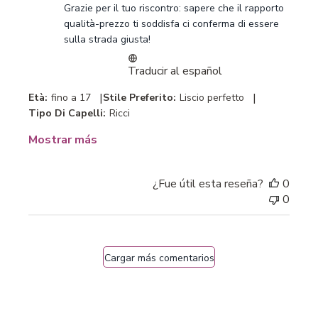
Grazie per il tuo riscontro: sapere che il rapporto 
la
qualità-prezzo ti soddisfa ci conferma di essere 
revisión
sulla strada giusta!
realizada
por
Traducir al español
Customer
Care
|
|
Età:
fino a 17
Stile Preferito:
Liscio perfetto
-
Tipo Di Capelli:
Ricci
Bellissima
sobre
Mostrar más
Mon
Dec
01
¿Fue útil esta reseña?
0
2025
0
Cargar más comentarios