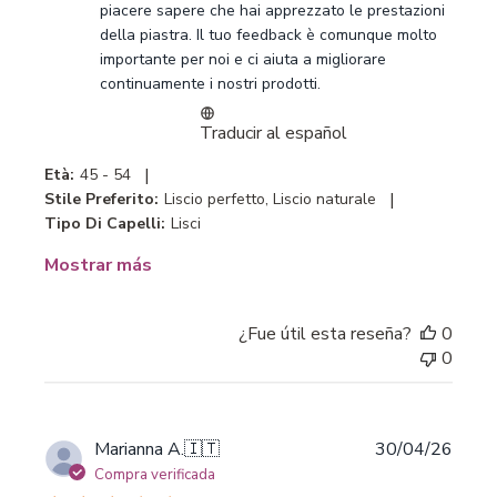
piacere sapere che hai apprezzato le prestazioni 
la
della piastra. Il tuo feedback è comunque molto 
tienda
importante per noi e ci aiuta a migliorare 
sobre
continuamente i nostri prodotti.
la
revisión
Traducir al español
realizada
por
|
Età:
45 - 54
Customer
|
Stile Preferito:
Liscio perfetto, Liscio naturale
Care
Tipo Di Capelli:
Lisci
-
Bellissima
Mostrar más
sobre
Tue
Jul
¿Fue útil esta reseña?
0
14
0
2026
Fecha
Marianna A.
🇮🇹
30/04/26
de
Compra verificada
publi