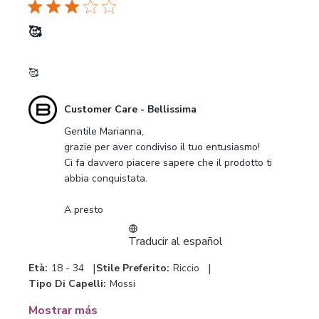
🥰
🥰
Comentarios
Customer Care - Bellissima
del
Gentile Marianna,

propietario
grazie per aver condiviso il tuo entusiasmo! 

de
Ci fa davvero piacere sapere che il prodotto ti 
la
abbia conquistata.

tienda
sobre
A presto
la
revisión
Traducir al español
realizada
por
|
|
Età:
18 - 34
Stile Preferito:
Riccio
Customer
Tipo Di Capelli:
Mossi
Care
-
Mostrar más