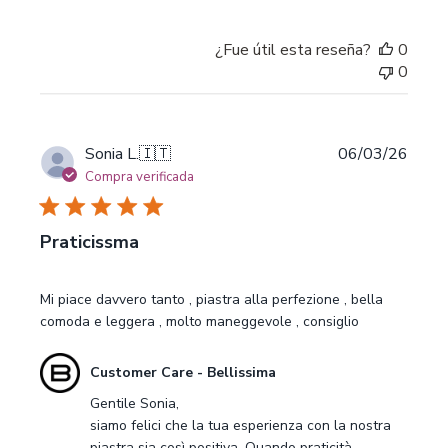
Bellissima
sobre
Mon
¿Fue útil esta reseña?
0
May
0
04
2026
Fecha
Sonia L.
🇮🇹
06/03/26
de
Compra verificada
publi
Praticissma
Mi piace davvero tanto , piastra alla perfezione , bella
comoda e leggera , molto maneggevole , consiglio
Comentarios
Customer Care - Bellissima
del
Gentile Sonia,

propietario
siamo felici che la tua esperienza con la nostra 
de
piastra sia così positiva. Quando praticità, 