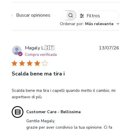
Filtros
Buscar opiniones
Ordenar por
:
Más relevante
Fecha
Magaly L.
🇮🇹
13/07/26
de
Compra verificada
publi
Scalda bene ma tira i
Scalda bene ma tira i capelli quando metto il cambio, mi
aspettavo di più.
Comentarios
Customer Care - Bellissima
del
Gentile Magaly,

propietario
grazie per aver condiviso la tua opinione. Ci fa 
de