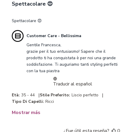
Spettacolare 😍
Spettacolare 😍
Comentarios
Customer Care - Bellissima
del
Gentile Francesca,

propietario
grazie per il tuo entusiasmo! Sapere che il 
de
prodotto ti ha conquistata è per noi una grande 
la
soddisfazione. Ti auguriamo tanti styling perfetti 
tienda
con la tua piastra
sobre
la
Traducir al español
revisión
realizada
|
|
Età:
35 - 44
Stile Preferito:
Liscio perfetto
por
Tipo Di Capelli:
Ricci
Customer
Care
Mostrar más
-
Bellissima
sobre
¿Fue útil esta reseña?
0