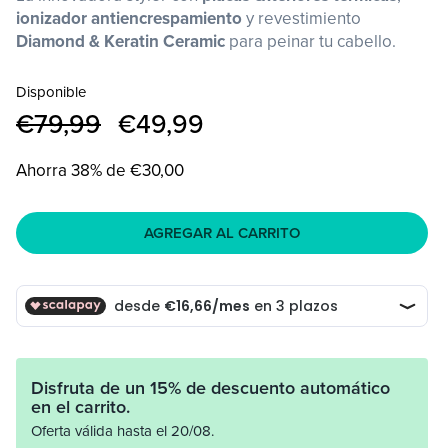
modal
mo
ionizador antiencrespamiento
y revestimiento
Diamond & Keratin Ceramic
para peinar tu cabello.
Disponible
Precio
€79,99
Precio
€49,99
habitual
de
oferta
Ahorra 38% de €30,00
AGREGAR AL CARRITO
Disfruta de un 15% de descuento automático
en el carrito.
Oferta válida hasta el 20/08.