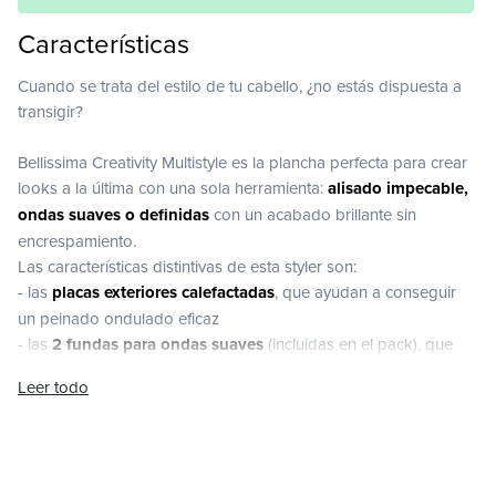
Características
Cuando se trata del estilo de tu cabello, ¿no estás dispuesta a
transigir?
Bellissima Creativity Multistyle es la plancha perfecta para crear
looks a la última con una sola herramienta:
alisado impecable,
ondas suaves o definidas
con un acabado brillante sin
encrespamiento.
Las características distintivas de esta styler son:
- las
placas exteriores calefactadas
, que ayudan a conseguir
un peinado ondulado eficaz
- las
2 fundas para ondas suaves
(incluidas en el pack), que
aumentan el diámetro de la plancha para crear ondas suaves
Leer todo
más anchas y protegen del calor al peinar un look liso.
Podrás utilizar Creativity Multistyle sin preocupaciones gracias
al
exclusivo revestimiento Diamond & Keratin Ceramic
, que