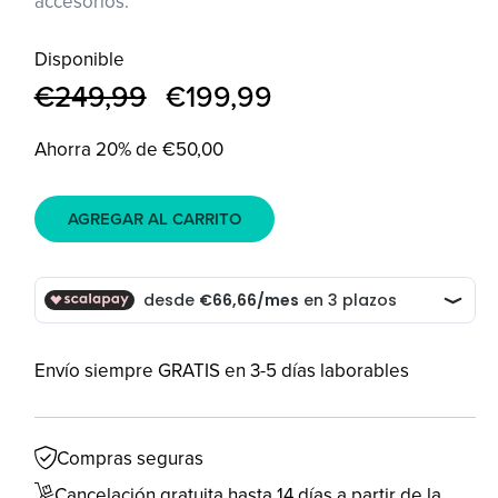
accesorios.
Disponible
Precio
€249,99
Precio
€199,99
habitual
de
oferta
Ahorra 20% de €50,00
AGREGAR AL CARRITO
Envío siempre GRATIS en 3-5 días laborables
Compras seguras
Cancelación gratuita hasta 14 días a partir de la