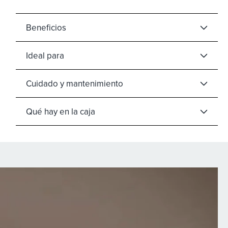
6 accesorios exclusivos para secar y moldear:
Gentle Dry: secado eficaz y suave
2 cilindros Coanda Prodigy: enrollan
Beneficios
automáticamente el mechón para formar ondas y
rizos definidos
Ideal para
Volume & Straight: liso o suavemente onlulado,
volumen en la raíz
Cuidado y mantenimiento
Extra Wavy: liso y ondulado, puntas moldeadas
Detangle & Smooth: prepara el cabello para alisarlo
con un aspecto natural
Qué hay en la caja
Para todo tipo de cabello: 3 velocidades, 3
temperaturas, aire frío, 1200 W
Incluye algunos accesorios útiles: bolsa de lujo para
guardar el moldeador y los accesorios, y sujetacables
para guardar el cable de forma ordenada
*Pruebas instrumentales en colaboración con el
instituto de investigación Bio Basic Europe.
**Pruebas clínicas en colaboración con el instituto
de investigación Bio Basic Europe.