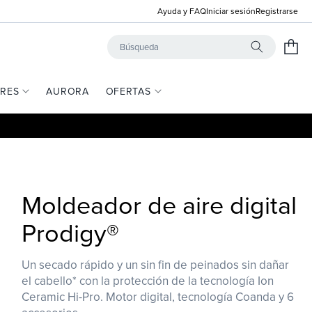
Ayuda y FAQ
Iniciar sesión
Registrarse
Carrito
Búsqueda
ORES
AURORA
OFERTAS
Moldeador de aire digital
Prodigy®
Un secado rápido y un sin fin de peinados sin dañar
el cabello* con la protección de la tecnología Ion
Ceramic Hi-Pro. Motor digital, tecnología Coanda y 6