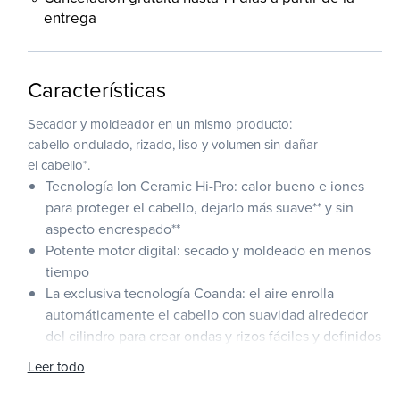
entrega
Características
ir
emento
Secador y moldeador en un mismo producto:
ltimedia
cabello ondulado, rizado, liso y volumen sin dañar
el cabello*.
Tecnología Ion Ceramic Hi-Pro: calor bueno e iones
para proteger el cabello, dejarlo más suave** y sin
a
aspecto encrespado**
ntana
Potente motor digital: secado y moldeado en menos
dal
tiempo
La exclusiva tecnología Coanda: el aire enrolla
automáticamente el cabello con suavidad alrededor
del cilindro para crear ondas y rizos fáciles y definidos
Control digital del calor: protege el cabello de los
Leer todo
daños provocados por un calor excesivo